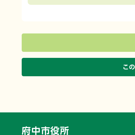
こ
府中市役所