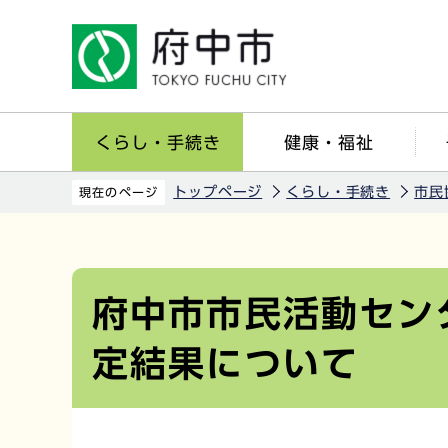
こ
の
ペ
ー
ジ
くらし・手続き
健康・福祉
の
先
トップページ
くらし・手続き
市民
現在のページ
頭
で
本
す
文
こ
府中市市民活動セン
こ
定結果について
か
ら