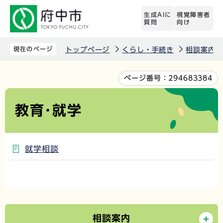
こ
生成AIに
視覚障害者
の
質問
向け
ペ
ー
現在のページ
トップページ
くらし・手続き
相談案内
ジ
の
本
ページ番号：
294683384
先
文
頭
こ
教育･就学
で
こ
す
か
ら
就学相談
相談案内