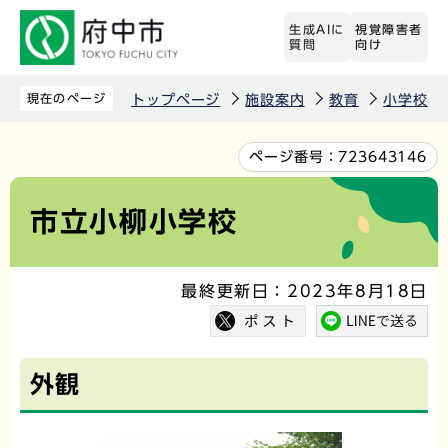
こ
生成AIに
視覚障害者
の
質問
向け
ペ
ー
現在のページ
トップページ
施設案内
教育
小学校
ジ
の
本
ページ番号：
723643146
先
文
頭
こ
市立小柳小学校
で
こ
す
か
最終更新日：2023年8月18日
ら
外観