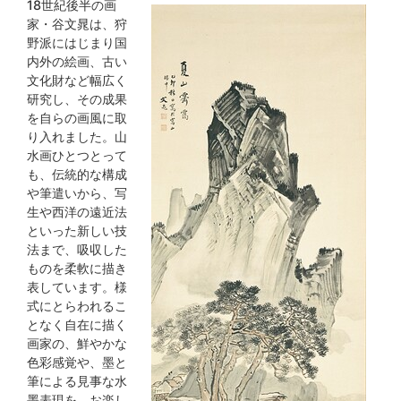
18世紀後半の画
家・谷文晁は、狩
野派にはじまり国
内外の絵画、古い
文化財など幅広く
研究し、その成果
を自らの画風に取
り入れました。山
水画ひとつとって
も、伝統的な構成
や筆遣いから、写
生や西洋の遠近法
といった新しい技
法まで、吸収した
ものを柔軟に描き
表しています。様
式にとらわれるこ
となく自在に描く
画家の、鮮やかな
色彩感覚や、墨と
筆による見事な水
墨表現を、お楽し