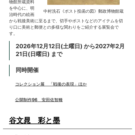
物館所蔵資料
を中心に、明
中村洗石《ポスト投函の図》郵政博物館蔵
治時代の絵画
から戦後美術に至るまで、切手やポストなどのアイテムを切
り口に美術と郵便との多様な関わりをご紹介する展覧会で
す。
2026年12月12日(土曜日) から2027年2月
21日(日曜日) まで
同時開催
コレクション展 「戦後の表現」ほか
公開制作96 安田佐智種
谷文晁 彩と墨