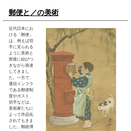
郵便と／の美術
近代日本にお
ける「郵便」
は、例えば切
手に見られる
ように美術と
密接に結びつ
きながら発達
してきまし
た。一方で、
通信インフラ
である郵便制
度やポスト、
切手などは、
美術家たちに
よって作品化
されてもきま
した。郵政博