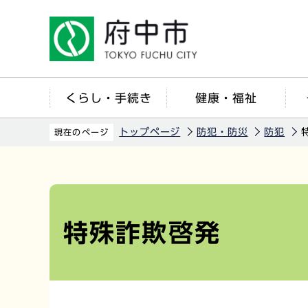
こ
の
ペ
ー
ジ
くらし・手続き
健康・福祉
の
先
トップページ
防犯・防災
防犯
現在のページ
頭
で
本
す
文
こ
特殊詐欺啓発
こ
か
ら