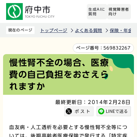
こ
生成AIに
視覚障害者
の
質問
向け
ペ
ー
現在のページ
トップページ
よくある質問
保険・年金
ジ
の
本
ページ番号：
569832267
先
文
慢性腎不全の場合、医療
頭
こ
費の自己負担をおさえら
で
こ
す
か
れますか
ら
最終更新日：2014年2月28日
血友病・人工透析を必要とする慢性腎不全等につ
いては、後期高齢者医療保険で発行する「特定疾