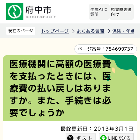
こ
生成AIに
視覚障害者
の
質問
向け
ペ
ー
現在のページ
トップページ
よくある質問
保険・年金
ジ
の
本
ページ番号：
754699737
先
文
医療機関に高額の医療費
頭
こ
を支払ったときには、医
で
こ
す
か
療費の払い戻しはありま
ら
すか。また、手続きは必
要でしょうか
最終更新日：2013年3月1日