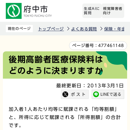
こ
生成AIに
視覚障害者
の
質問
向け
ペ
ー
現在のページ
トップページ
よくある質問
保険・年金
ジ
の
本
ページ番号：
477461148
先
文
後期高齢者医療保険料は
頭
こ
どのように決まりますか
で
こ
す
か
最終更新日：2013年3月1日
ら
加入者1人あたり均等に賦課される「均等割額」
と、所得に応じて賦課される「所得割額」の合計
です。