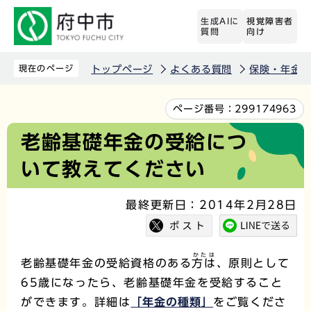
こ
生成AIに
視覚障害者
の
質問
向け
ペ
ー
現在のページ
トップページ
よくある質問
保険・年金
ジ
の
本
ページ番号：
299174963
先
文
老齢基礎年金の受給につ
頭
こ
いて教えてください
で
こ
す
か
最終更新日：2014年2月28日
ら
かたは
老齢基礎年金の受給資格のある
方は
、原則として
65歳になったら、老齢基礎年金を受給すること
ができます。詳細は
「年金の種類」
をご覧くださ