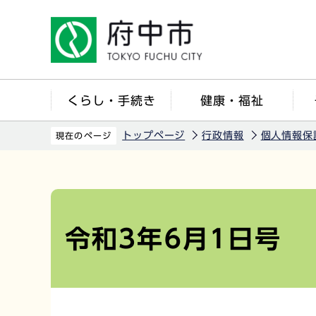
こ
の
ペ
ー
ジ
くらし・手続き
健康・福祉
の
先
トップページ
行政情報
個人情報保
現在のページ
頭
で
本
す
文
こ
令和3年6月1日号
こ
か
ら