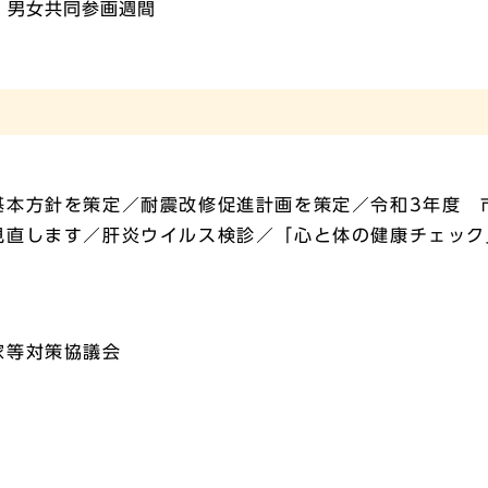
 男女共同参画週間
基本方針を策定／耐震改修促進計画を策定／令和3年度 
見直します／肝炎ウイルス検診／「心と体の健康チェック
家等対策協議会