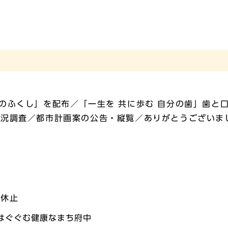
のふくし」を配布／「一生を 共に歩む 自分の歯」歯と
現況調査／都市計画案の公告・縦覧／ありがとうございま
金
・休止
はぐぐむ健康なまち府中