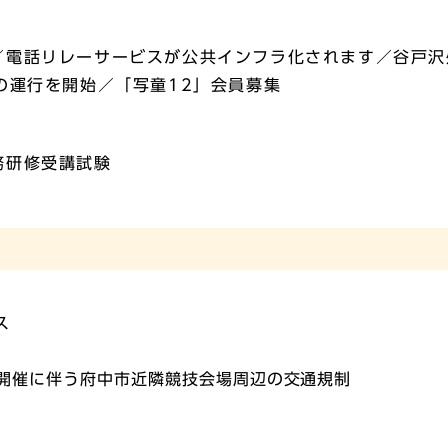
／電話リレーサービスが公共インフラ化されます／谷戸沢
の運行を開始／「写童12」会員募集
務研修受講試験
ス
ク開催に伴う府中市近隣競技会場周辺の交通規制