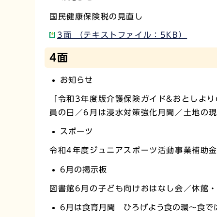
国民健康保険税の見直し
3面 （テキストファイル：5KB）
4面
お知らせ
「令和3年度版介護保険ガイド&おとしより
員の日／6月は浸水対策強化月間／土地の
スポーツ
令和4年度ジュニアスポーツ活動事業補助
6月の掲示板
図書館6月の子ども向けおはなし会／休館
6月は食育月間 ひろげよう食の環～食で