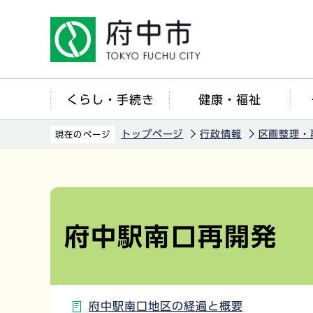
こ
の
ペ
ー
ジ
くらし・手続き
健康・福祉
の
先
トップページ
行政情報
区画整理・
現在のページ
頭
で
本
す
文
こ
府中駅南口再開発
こ
か
ら
府中駅南口地区の経過と概要