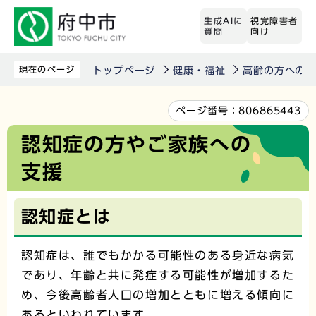
こ
生成AIに
視覚障害者
の
質問
向け
ペ
ー
現在のページ
トップページ
健康・福祉
高齢の方への
ジ
の
本
ページ番号：
806865443
先
文
認知症の方やご家族への
頭
こ
支援
で
こ
す
か
ら
認知症とは
認知症は、誰でもかかる可能性のある身近な病気
であり、年齢と共に発症する可能性が増加するた
め、今後高齢者人口の増加とともに増える傾向に
あるといわれています。