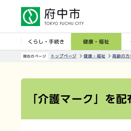
こ
の
ペ
ー
ジ
くらし・手続き
健康・福祉
の
先
トップページ
健康・福祉
高齢の方
現在のページ
頭
で
本
す
文
こ
「介護マーク」を配
こ
か
ら