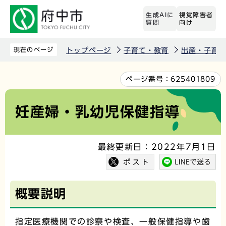
こ
生成AIに
視覚障害者
の
質問
向け
ペ
ー
現在のページ
トップページ
子育て・教育
出産・子育
ジ
の
本
ページ番号：
625401809
先
文
頭
こ
妊産婦・乳幼児保健指導
で
こ
す
か
最終更新日：2022年7月1日
ら
概要説明
指定医療機関での診察や検査、一般保健指導や歯