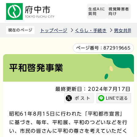
こ
生成AIに
視覚障害者
の
質問
向け
ペ
ー
現在のページ
トップページ
くらし・手続き
男女共同参
ジ
の
本
ページ番号：
872919665
先
文
頭
こ
平和啓発事業
で
こ
す
か
最終更新日：2024年7月17日
ら
昭和61年8月15日に行われた「平和都市宣言」
に基づき、毎年、平和展、平和のつどいなどを行
い、市民の皆さんに平和の尊さを考えていただく