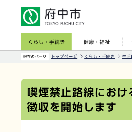
こ
の
ペ
ー
ジ
くらし・手続き
健康・福祉
の
先
トップページ
くらし・手続き
生活
現在のページ
頭
で
本
す
文
こ
喫煙禁止路線におけ
こ
徴収を開始します
か
ら