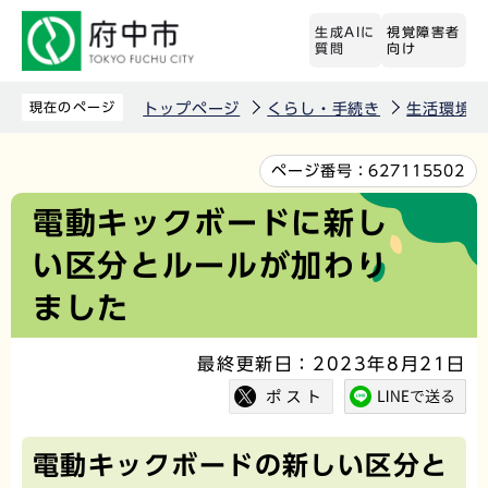
こ
生成AIに
視覚障害者
の
質問
向け
ペ
ー
現在のページ
トップページ
くらし・手続き
生活環境
ジ
の
本
ページ番号：
627115502
先
文
電動キックボードに新し
頭
こ
い区分とルールが加わり
で
こ
す
か
ました
ら
最終更新日：2023年8月21日
電動キックボードの新しい区分と