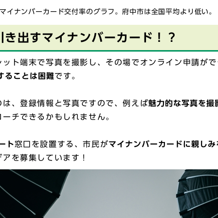
マイナンバーカード交付率のグラフ。府中市は全国平均より低い。
引き出すマイナンバーカード！？
レット端末で写真を撮影し、その場でオンライン申請がで
することは困難
です。
のは、登録情報と写真ですので、例えば
魅力的な写真を撮
ローチできるかもしれません。
ート
窓口を設置する、市民が
マイナンバーカードに親しみ
デアを募集しています！