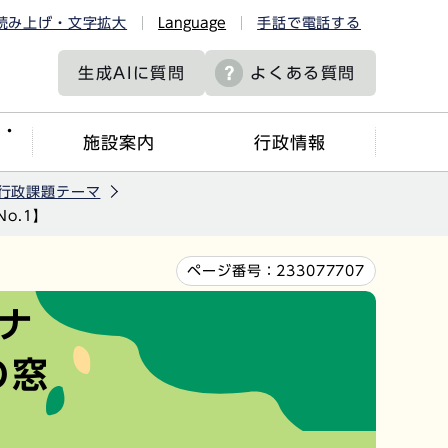
読み上げ・文字拡大
Language
手話で電話する
生成AIに
質問
よくある質問
ツ・
施設案内
行政情報
行政課題テーマ
o.1】
ページ番号：
233077707
ナ
の窓