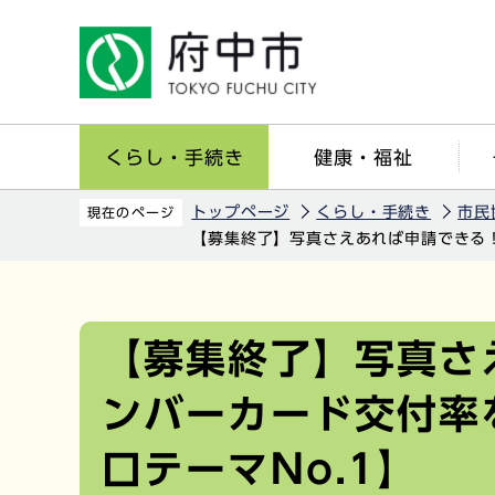
こ
の
ペ
ー
ジ
くらし・手続き
健康・福祉
の
先
トップページ
くらし・手続き
市民
現在のページ
頭
【募集終了】写真さえあれば申請できる！
で
す
本
文
【募集終了】写真さ
こ
こ
ンバーカード交付率
か
ら
口テーマNo.1】