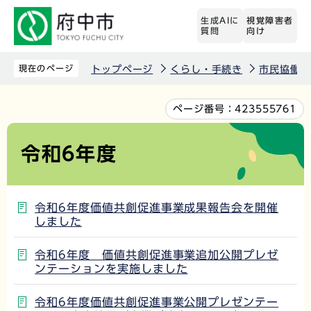
こ
生成AIに
視覚障害者
の
質問
向け
ペ
ー
現在のページ
トップページ
くらし・手続き
市民協働
ジ
の
本
ページ番号：
423555761
先
文
頭
こ
令和6年度
で
こ
す
か
ら
令和6年度価値共創促進事業成果報告会を開催
しました
令和6年度 価値共創促進事業追加公開プレゼ
ンテーションを実施しました
令和6年度価値共創促進事業公開プレゼンテー