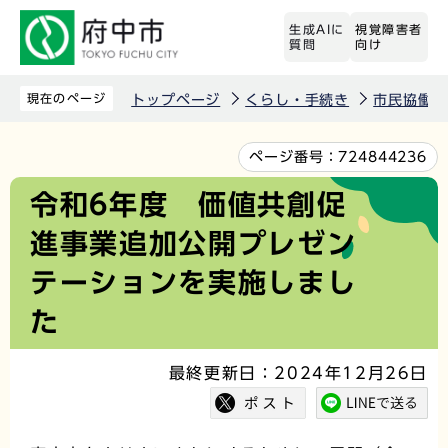
こ
生成AIに
視覚障害者
の
質問
向け
ペ
ー
現在のページ
トップページ
くらし・手続き
市民協働
ジ
の
本
ページ番号：
724844236
先
文
令和6年度 価値共創促
頭
こ
進事業追加公開プレゼン
で
こ
す
か
テーションを実施しまし
ら
た
最終更新日：2024年12月26日