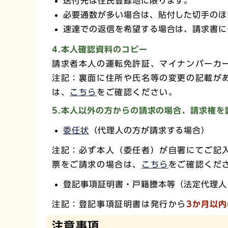
送付先は住民登録地に限ります。
必要通数が多い場合は、貼付した切手のほ
速達での返信を希望する場合は、請求書に
4.本人確認資料のコピー
請求者本人の運転免許証、マイナンバーカ
注記：裏面に住所や氏名等の変更の記載が
は、
こちら
をご確認ください。
5.本人以外の方からの請求の場合、請求権を
委任状
（代理人の方が請求する場合）
注記：必ず本人（委任者）が自署にてご記
票をご請求の場合は、
こちら
をご確認くだ
登記事項証明書・戸籍謄本等（法定代理人
注記：登記事項証明書は発行から
3か月以
注意事項