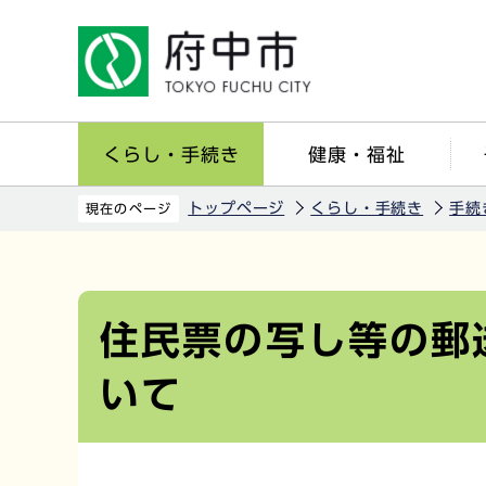
こ
の
ペ
ー
ジ
くらし・手続き
健康・福祉
の
先
トップページ
くらし・手続き
手続
現在のページ
頭
で
本
す
文
こ
住民票の写し等の郵
こ
いて
か
ら