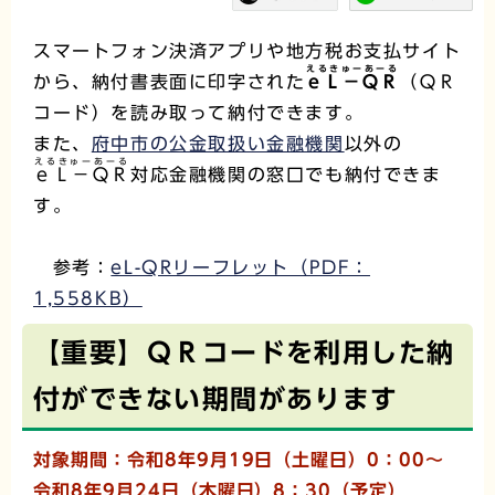
スマートフォン決済アプリや地方税お支払サイト
えるきゅーあーる
から、納付書表面に印字された
ｅＬ－ＱＲ
（ＱＲ
コード）を読み取って納付できます。
また、
府中市の公金取扱い金融機関
以外の
えるきゅーあーる
ｅＬ－ＱＲ
対応金融機関の窓口でも納付できま
す。
参考：
eL-QRリーフレット（PDF：
1,558KB）
【重要】ＱＲコードを利用した納
付ができない期間があります
対象期間：令和8年9月19日（土曜日）0：00～
令和8年9月24日（木曜日）8：30（予定）