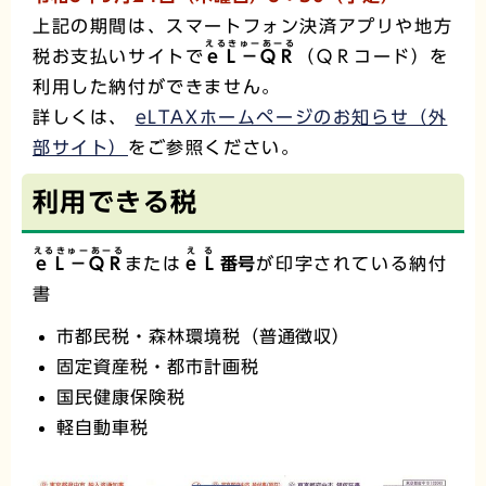
上記の期間は、スマートフォン決済アプリや地方
えるきゅーあーる
税お支払いサイトで
ｅＬ－ＱＲ
（ＱＲコード）を
利用した納付ができません。
詳しくは、
eLTAXホームページのお知らせ（外
部サイト）
をご参照ください。
利用できる税
えるきゅーあーる
える
ｅＬ－ＱＲ
または
ｅＬ
番号
が印字されている納付
書
市都民税・森林環境税（普通徴収）
固定資産税・都市計画税
国民健康保険税
軽自動車税