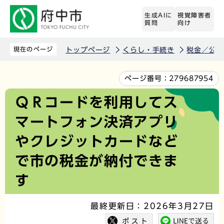
こ
生成AIに
視覚障害者
の
質問
向け
ペ
ー
現在のページ
トップページ
くらし・手続き
税金／公金
ジ
の
本
ページ番号：
279687954
先
文
ＱＲコードを利用してス
頭
こ
マートフォン決済アプリ
で
こ
す
か
やクレジットカードなど
ら
で市の税金が納付できま
す
最終更新日：2026年3月27日