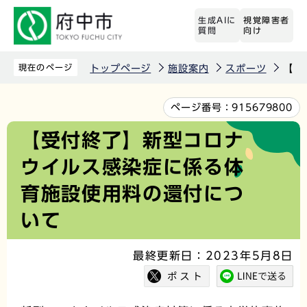
こ
生成AIに
視覚障害者
の
質問
向け
ペ
ー
現在のページ
トップページ
施設案内
スポーツ
【受
ジ
の
本
ページ番号：
915679800
先
文
【受付終了】新型コロナ
頭
こ
ウイルス感染症に係る体
で
こ
す
か
育施設使用料の還付につ
ら
いて
最終更新日：2023年5月8日