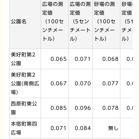
広場の測
広場の測
砂場の測
砂場の
定値
定値
定値
定値
公園名
（100セ
（5セン
（100セ
（5セ
ンチメー
チメート
ンチメー
チメー
トル）
ル）
トル）
ル）
美好町第2
0.065
0.071
0.068
0.0
公園
美好町第2
公園(南側広
0.067
0.070
0.077
0.0
場)
西原町東公
0.085
0.096
0.078
0.0
園
本宿町第四
0.071
0.084
無し
無
広場