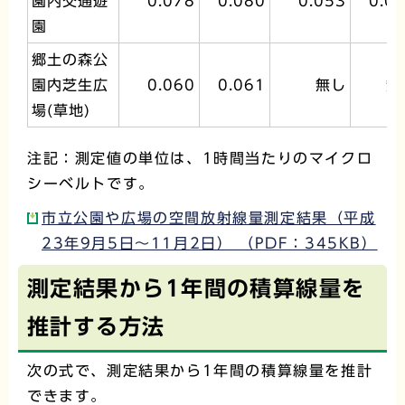
園内交通遊
0.078
0.080
0.053
0.0
園
郷土の森公
園内芝生広
0.060
0.061
無し
無
場(草地)
注記：測定値の単位は、1時間当たりのマイクロ
シーベルトです。
市立公園や広場の空間放射線量測定結果（平成
23年9月5日～11月2日） （PDF：345KB）
測定結果から1年間の積算線量を
推計する方法
次の式で、測定結果から1年間の積算線量を推計
できます。