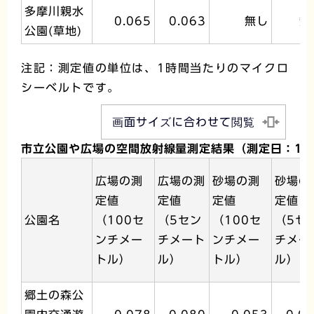
多摩川親水
0.065
0.063
無し
無
公園(草地)
注記：測定値の単位は、1時間当たりのマイクロ
シーベルトです。
画面サイズに合わせて閲覧
市立公園や広場の空間放射線量測定結果（測定日：11
広場の測
広場の測
砂場の測
砂場の
定値
定値
定値
定値
公園名
（100セ
（5セン
（100セ
（5セ
ンチメー
チメート
ンチメー
チメー
トル）
ル）
トル）
ル）
郷土の森公