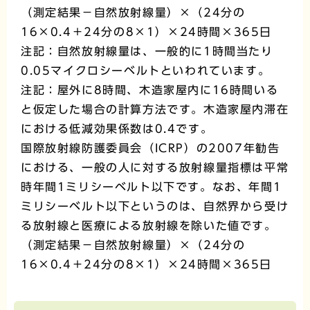
（測定結果－自然放射線量）×（24分の
16×0.4＋24分の8×1）×24時間×365日
注記：自然放射線量は、一般的に1時間当たり
0.05マイクロシーベルトといわれています。
注記：屋外に8時間、木造家屋内に16時間いる
と仮定した場合の計算方法です。木造家屋内滞在
における低減効果係数は0.4です。
国際放射線防護委員会（ICRP）の2007年勧告
における、一般の人に対する放射線量指標は平常
時年間1ミリシーベルト以下です。なお、年間1
ミリシーベルト以下というのは、自然界から受け
る放射線と医療による放射線を除いた値です。
（測定結果－自然放射線量）×（24分の
16×0.4＋24分の8×1）×24時間×365日