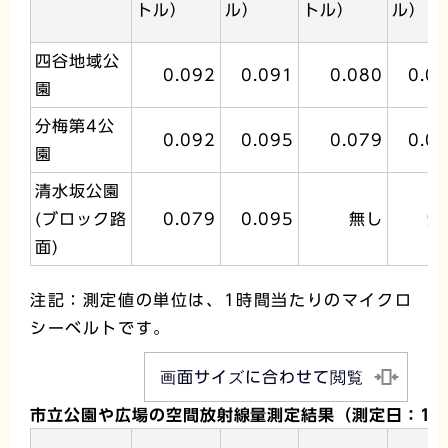
トル）
ル）
トル）
ル）
四谷地域公
0.092
0.091
0.080
0.0
園
分梅第4公
0.092
0.095
0.079
0.0
園
清水坂公園
(ブロック路
0.079
0.095
無し
無
面)
注記：測定値の単位は、1時間当たりのマイクロ
シーベルトです。
画面サイズに合わせて閲覧
市立公園や広場の空間放射線量測定結果（測定日：11