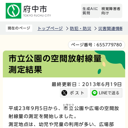
こ
生成AIに
視覚障害者
の
質問
向け
ペ
ー
現在のページ
トップページ
防犯・防災
災害関連情報
ジ
の
本
ページ番号：
655779780
先
文
市立公園の空間放射線量
頭
こ
測定結果
で
こ
す
か
最終更新日：2013年6月19日
ら
いちりつ
平成23年9月5日から、
市立
公園や広場の空間放
射線量の測定を開始しました。
測定地点は、幼児や児童の利用が多い、広場部