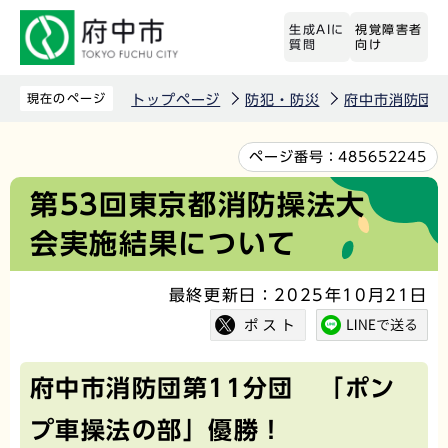
こ
生成AIに
視覚障害者
の
質問
向け
ペ
ー
現在のページ
トップページ
防犯・防災
府中市消防団
ジ
の
本
ページ番号：
485652245
先
文
第53回東京都消防操法大
頭
こ
会実施結果について
で
こ
す
か
最終更新日：2025年10月21日
ら
府中市消防団第11分団 「ポン
プ車操法の部」優勝！