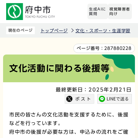
こ
生成AIに
視覚障害者
の
質問
向け
ペ
ー
現在のページ
トップページ
文化・スポーツ・生涯学習
ジ
の
本
ページ番号：
287880228
先
文
頭
こ
文化活動に関わる後援等
で
こ
す
か
最終更新日：2025年2月21日
ら
市民の皆さんの文化活動を支援するために、後援
などを行っています。
府中市の後援が必要な方は、申込みの流れをご確