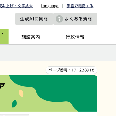
読み上げ・文字拡大
Language
手話で電話する
生成AIに
質問
よくある質問
ツ・
施設案内
行政情報
ページ番号：
171238918
ア