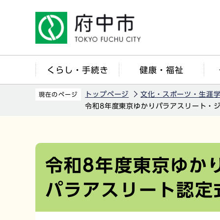
こ
の
ペ
ー
ジ
くらし・手続き
健康・福祉
の
先
トップページ
文化・スポーツ・生涯
現在のページ
頭
令和8年度東京ゆかりパラアスリート・
で
す
本
文
こ
令和8年度東京ゆか
こ
パラアスリート認定
か
ら