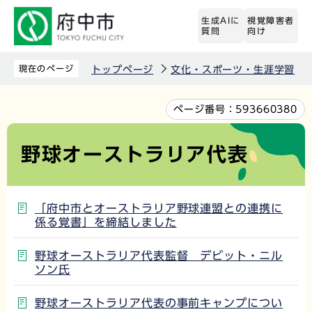
こ
生成AIに
視覚障害者
の
質問
向け
ペ
ー
現在のページ
トップページ
文化・スポーツ・生涯学習
ジ
の
本
ページ番号：
593660380
先
文
頭
こ
野球オーストラリア代表
で
こ
す
か
ら
「府中市とオーストラリア野球連盟との連携に
係る覚書」を締結しました
野球オーストラリア代表監督 デビット・ニル
ソン氏
野球オーストラリア代表の事前キャンプについ