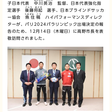
なかがわ えいじ
子日本代表
中川英治
監督、日本代表強化指
ごとう まさき
定選手
後藤将起
選手、日本ブラインドサッカ
うおずみ こう
ー協会
魚住稿
ハイパフォーマンスディレク
ターが、パリ2024パラリンピック出場決定の報
告のため、12月14日（木曜日）に高野市長を表
敬訪問されました。