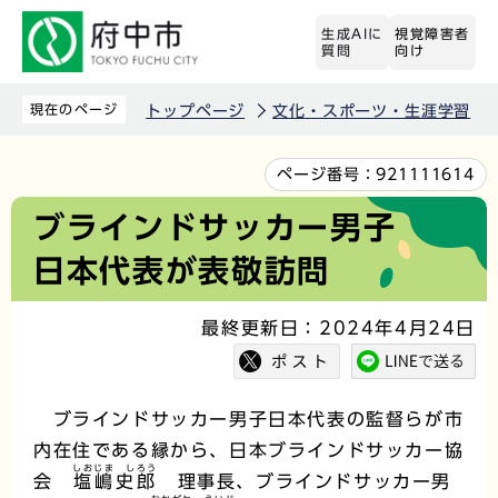
こ
生成AIに
視覚障害者
の
質問
向け
ペ
ー
現在のページ
トップページ
文化・スポーツ・生涯学習
ジ
の
本
ページ番号：
921111614
先
文
ブラインドサッカー男子
頭
こ
日本代表が表敬訪問
で
こ
す
か
最終更新日：2024年4月24日
ら
ブラインドサッカー男子日本代表の監督らが市
内在住である縁から、日本ブラインドサッカー協
しおじま しろう
会
塩嶋史郎
理事長、ブラインドサッカー男