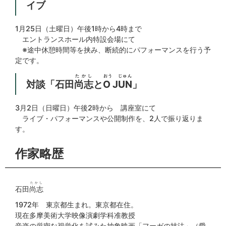
イブ
1月25日（土曜日）午後1時から4時まで
エントランスホール内特設会場にて
※途中休憩時間等を挟み、断続的にパフォーマンスを行う予
定です。
たかし
おう じゅん
対談「石田
尚志
と
O JUN
」
3月2日（日曜日）午後2時から 講座室にて
ライブ・パフォーマンスや公開制作を、2人で振り返りま
す。
作家略歴
たかし
石田
尚志
1972年 東京都生まれ。東京都在住。
現在多摩美術大学映像演劇学科准教授
音楽の厳密な視覚化を試みた抽象映画「フーガの技法」（愛