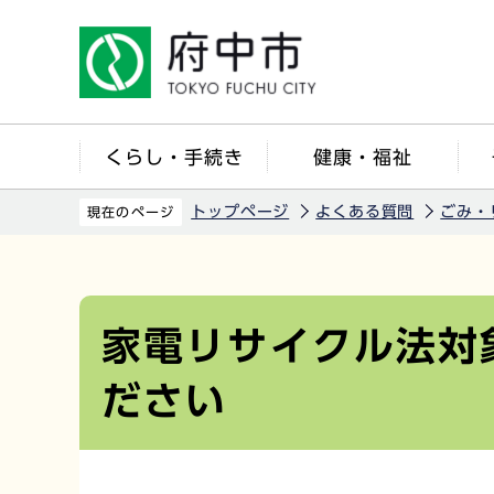
こ
の
ペ
ー
ジ
くらし・手続き
健康・福祉
の
先
トップページ
よくある質問
ごみ・
現在のページ
頭
で
本
す
文
こ
家電リサイクル法対
こ
ださい
か
ら