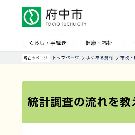
こ
の
ペ
ー
ジ
くらし・手続き
健康・福祉
の
先
トップページ
よくある質問
市政・
現在のページ
頭
で
本
す
文
こ
統計調査の流れを教
こ
か
ら