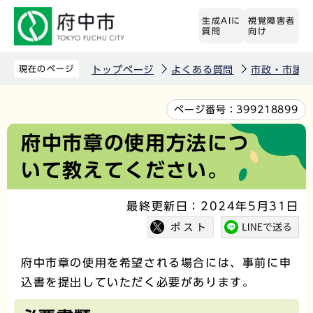
こ
生成AIに
視覚障害者
の
質問
向け
ペ
ー
現在のページ
トップページ
よくある質問
市政・市議
ジ
の
本
ページ番号：
399218899
先
文
府中市章の使用方法につ
頭
こ
いて教えてください。
で
こ
す
か
最終更新日：2024年5月31日
ら
府中市章の使用を希望される場合には、事前に申
込書を提出していただく必要があります。