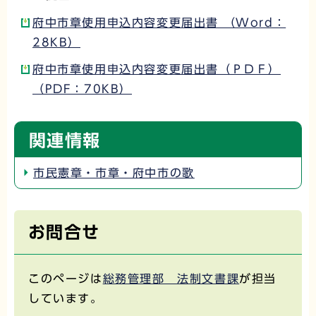
府中市章使用申込内容変更届出書 （Word：
28KB）
府中市章使用申込内容変更届出書（ＰＤＦ）
（PDF：70KB）
関連情報
市民憲章・市章・府中市の歌
お問合せ
このページは
総務管理部 法制文書課
が担当
しています。