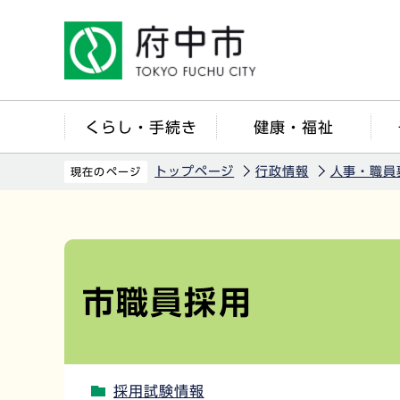
こ
の
ペ
ー
ジ
くらし・手続き
健康・福祉
の
先
トップページ
行政情報
人事・職員
現在のページ
頭
で
本
す
文
こ
市職員採用
こ
か
ら
採用試験情報