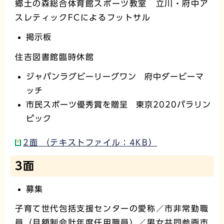
郷土の森総合体育館スポーツ教室 立川・府中ア
スレティックFCによるフットサル
掲示板
住吉図書館臨時休館
ジャパンラグビーリーグワン 府中ダービーマ
ッチ
市民スポーツ優秀賞を贈呈 東京2020パラリン
ピック
2面 （テキストファイル：4KB）
3面
募集
子育て世代包括支援センターの愛称／市非常勤職
員（月額制会計年度任用職員）／男女共同参画市