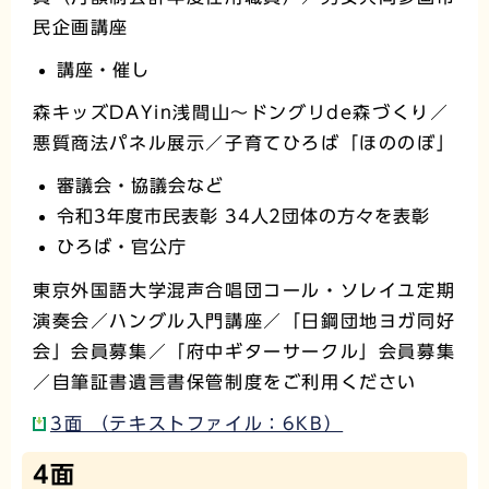
民企画講座
講座・催し
森キッズDAYin浅間山～ドングリde森づくり／
悪質商法パネル展示／子育てひろば「ほののぼ」
審議会・協議会など
令和3年度市民表彰 34人2団体の方々を表彰
ひろば・官公庁
東京外国語大学混声合唱団コール・ソレイユ定期
演奏会／ハングル入門講座／「日鋼団地ヨガ同好
会」会員募集／「府中ギターサークル」会員募集
／自筆証書遺言書保管制度をご利用ください
3面 （テキストファイル：6KB）
4面