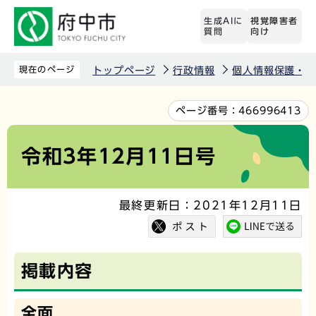
こ
生成AIに
視覚障害者
の
質問
向け
ペ
ー
現在のページ
トップページ
行政情報
個人情報保護・情
ジ
の
本
ページ番号：
466996413
先
文
頭
こ
令和3年12月11日号
で
こ
す
か
最終更新日：2021年12月11日
ら
掲載内容
全面