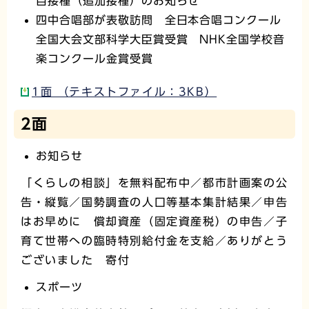
目接種（追加接種）のお知らせ
四中合唱部が表敬訪問 全日本合唱コンクール
全国大会文部科学大臣賞受賞 NHK全国学校音
楽コンクール金賞受賞
1面 （テキストファイル：3KB）
2面
お知らせ
「くらしの相談」を無料配布中／都市計画案の公
告・縦覧／国勢調査の人口等基本集計結果／申告
はお早めに 償却資産（固定資産税）の申告／子
育て世帯への臨時特別給付金を支給／ありがとう
ございました 寄付
スポーツ