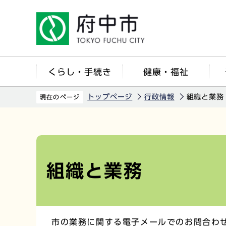
こ
の
ペ
ー
ジ
くらし・手続き
健康・福祉
の
先
トップページ
行政情報
組織と業務
現在のページ
頭
で
本
す
文
こ
組織と業務
こ
か
ら
市の業務に関する電子メールでのお問合わ