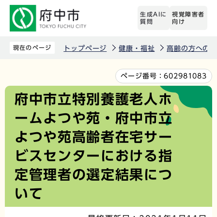
こ
生成AIに
視覚障害者
の
質問
向け
ペ
ー
現在のページ
トップページ
健康・福祉
高齢の方への
ジ
の
本
ページ番号：
602981083
先
文
府中市立特別養護老人ホ
頭
こ
ームよつや苑・府中市立
で
こ
す
か
よつや苑高齢者在宅サー
ら
ビスセンターにおける指
定管理者の選定結果につ
いて