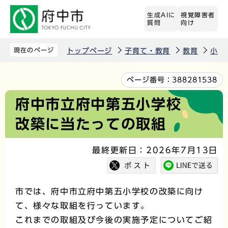
こ
生成AIに
視覚障害者
の
質問
向け
ペ
ー
現在のページ
トップページ
子育て・教育
教育
小・
ジ
の
本
ページ番号：
388281538
先
文
府中市立府中第五小学校
頭
こ
改築に当たっての取組
で
こ
す
か
最終更新日：2026年7月13日
ら
市では、府中市立府中第五小学校の改築に向け
て、様々な取組を行っています。
これまでの取組及び今後の実施予定についてご紹