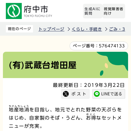
こ
生成AIに
視覚障害者
の
質問
向け
ペ
ー
現在のページ
トップページ
くらし・手続き
ごみ・3R
ジ
の
本
ページ番号：
576474133
先
文
頭
こ
(有)武蔵台増田屋
で
こ
す
か
最終更新日：2019年3月22日
ら
ちさんちしょう
地産地消
を目指し、地元でとれた野菜の天ぷらを
おとく
はじめ、自家製のそば・うどん、
お得
なセットメ
ニューが充実。