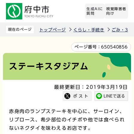
こ
生成AIに
視覚障害者
の
質問
向け
ペ
ー
現在のページ
トップページ
くらし・手続き
ごみ・3R
ジ
の
本
ページ番号：
650540856
先
文
頭
こ
ステーキスタジアム
で
こ
す
か
最終更新日：2019年3月19日
ら
赤身肉のランプステーキを中心に、サーロイン、
リブロース、希少部位のイチボや他では食べられ
ないネクタイを味わえるお店です。