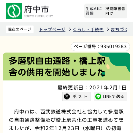
こ
生成AIに
視覚障害者
の
質問
向け
ペ
ー
現在のページ
トップページ
くらし・手続き
まちづくり
ジ
の
本
ページ番号：
935019283
先
文
多磨駅自由通路・橋上駅
頭
こ
舎の供用を開始しました
で
こ
す
か
最終更新日：2021年2月1日
ら
府中市は、西武鉄道株式会社と協力して多磨駅
の自由通路整備及び橋上駅舎化の工事を進めてき
ましたが、令和2年12月23日（水曜日）の初電