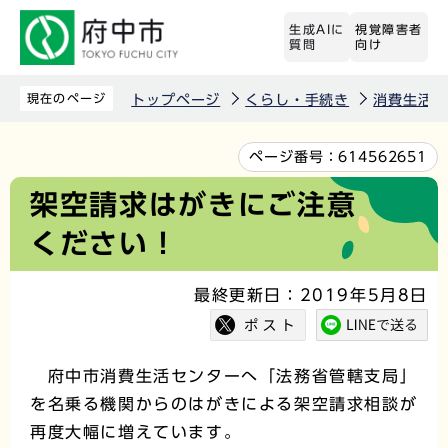
こ
生成AIに
視覚障害者
の
質問
向け
ペ
ー
現在のページ
トップページ
くらし・手続き
消費生活
ジ
の
本
ページ番号：
614562651
先
文
架空請求はがきにご注意
頭
こ
ください！
で
こ
す
か
最終更新日：2019年5月8日
ら
府中市消費生活センターへ「法務省管轄支局」
を名乗る機関からのはがきによる架空請求相談が
再度大幅に増えています。