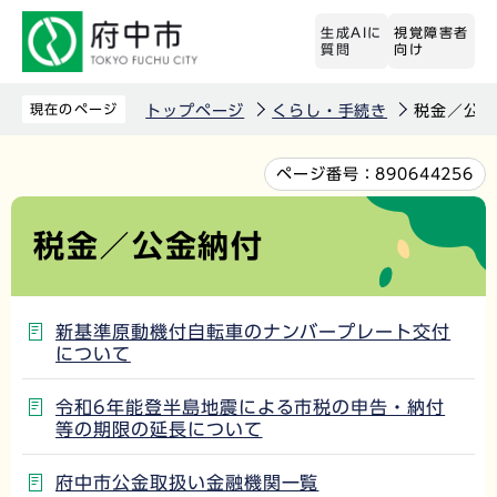
こ
生成AIに
視覚障害者
の
質問
向け
ペ
ー
現在のページ
トップページ
くらし・手続き
税金／公金
ジ
の
本
ページ番号：
890644256
先
文
頭
こ
税金／公金納付
で
こ
す
か
ら
新基準原動機付自転車のナンバープレート交付
について
令和6年能登半島地震による市税の申告・納付
等の期限の延長について
府中市公金取扱い金融機関一覧