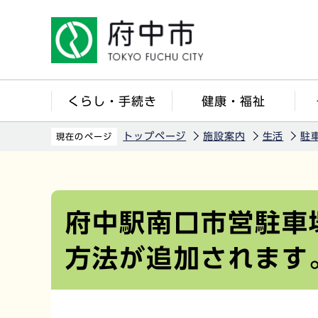
こ
の
ペ
ー
ジ
くらし・手続き
健康・福祉
の
先
トップページ
施設案内
生活
駐
現在のページ
頭
で
本
す
文
こ
府中駅南口市営駐車
こ
方法が追加されます
か
ら