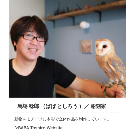
馬塲 稔郎 （ばば としろう ）／ 彫刻家
動物をモチーフに木彫で立体作品を制作しています。
▷BABA Toshiro Website