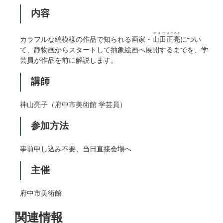
内容
やまだ
まさあき
カラフルな縞模様の作品で知られる画家・
山田
正亮
につい
て、静物画からスタートして抽象絵画へ展開するまでを、学
芸員が作品を前に解説します。
講師
神山亮子（府中市美術館 学芸員）
参加方法
事前申し込み不要、当日直接会場へ
主催
府中市美術館
関連情報