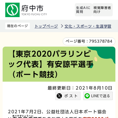
こ
生成AIに
視覚障害者
の
質問
向け
ペ
ー
現在のページ
トップページ
文化・スポーツ・生涯学習
ジ
の
本
ページ番号：
795378784
先
文
【東京2020パラリンピ
頭
こ
ック代表】有安諒平選手
で
こ
す
か
（ボート競技）
ら
最終更新日：2021年8月10日
2021年7月2日、公益社団法人日本ボート協会
ありやすりょうへい