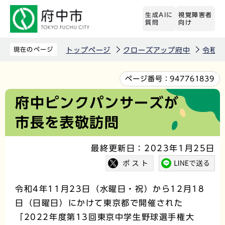
こ
生成AIに
視覚障害者
の
質問
向け
ペ
ー
現在のページ
トップページ
クローズアップ府中
令和4
ジ
の
本
ページ番号：
947761839
先
文
府中ピンクパンサーズが
頭
こ
市長を表敬訪問
で
こ
す
か
最終更新日：2023年1月25日
ら
令和4年11月23日（水曜日・祝）から12月18
日（日曜日）にかけて東京都で開催された
「2022年度第13回東京中学生野球選手権大