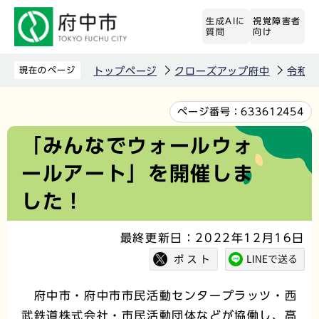
こ
生成AIに
視覚障害者
の
質問
向け
ペ
ー
現在のページ
トップページ
クローズアップ府中
令和4
ジ
の
本
ページ番号：
633612454
先
文
「みんなでウォールウォ
頭
こ
ールアート」を開催しま
で
こ
す
か
した！
ら
最終更新日：2022年12月16日
府中市・府中市市民活動センタープラッツ・西
武鉄道株式会社・市民活動団体などが協働し、高