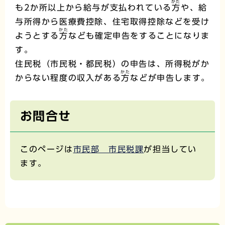
かた
も2か所以上から給与が支払われている
方
や、給
与所得から医療費控除、住宅取得控除などを受け
かた
ようとする
方
なども確定申告をすることになりま
す。
住民税（市民税・都民税）の申告は、所得税がか
かた
からない程度の収入がある
方
などが申告します。
お問合せ
このページは
市民部 市民税課
が担当してい
ます。