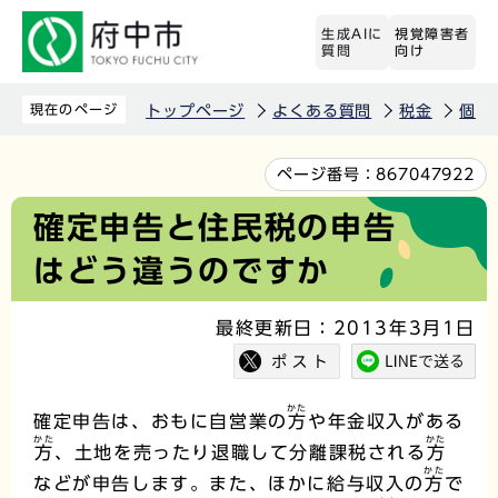
こ
生成AIに
視覚障害者
の
質問
向け
ペ
ー
現在のページ
トップページ
よくある質問
税金
個人
ジ
の
本
ページ番号：
867047922
先
文
確定申告と住民税の申告
頭
こ
はどう違うのですか
で
こ
す
か
最終更新日：2013年3月1日
ら
かた
確定申告は、おもに自営業の
方
や年金収入がある
かた
かた
方
、土地を売ったり退職して分離課税される
方
かた
などが申告します。また、ほかに給与収入の
方
で